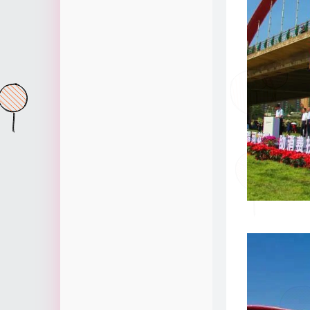
时光机
信之Blog
1
关于我
某同学
1
留言板
WarHut博客
1
Luxynth
12
56
6
1