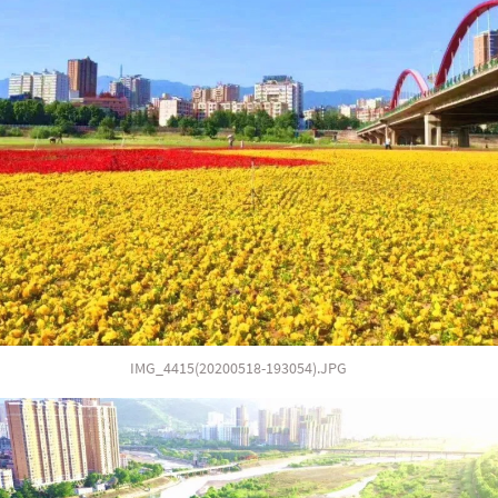
IMG_4415(20200518-193054).JPG