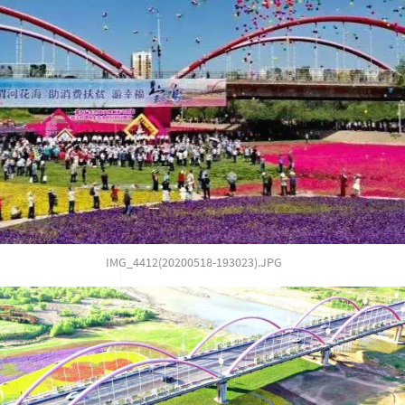
IMG_4412(20200518-193023).JPG