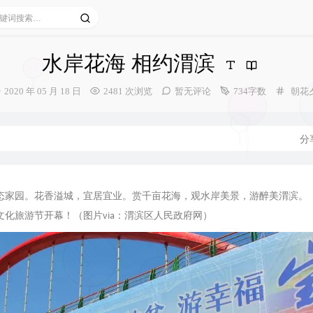
水岸花海 相约渭滨
发
分
2020 年 05 月 18 日
2481 次浏览
暂无评论
734字数
朝花
布
类：
时
间：
分
态家园。花香溢城，宜居宜业。赏千亩花海，观水岸美景，游醉美渭滨。
文化旅游节开幕！（图片via：渭滨区人民政府网）