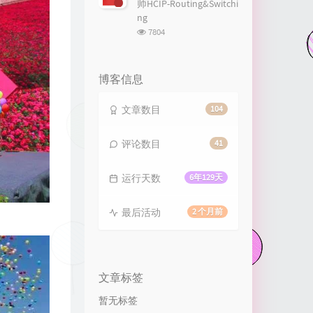
师HCIP-Routing&Switchi
13
Big Big World
Emilia Rydberg
ng
浏
7804
14
仙侠传—雪字
武艺
览
次
15
我的梦
张靓颖
数:
博客信息
16
梦里花
张韶涵
17
星辰大海
黄霄雲
文章数目
104
18
一路生花
温奕心
评论数目
41
19
我的未来不是梦
张雨生
20
Dream It Possible
Delacey
运行天数
6年129天
21
漫长的告白
双笙 (陈元汐)
最后活动
2 个月前
文章标签
暂无标签