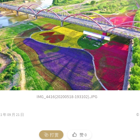
IMG_4416(20200518-193102).JPG
©
年 09 月 21 日
打赏
赞
0