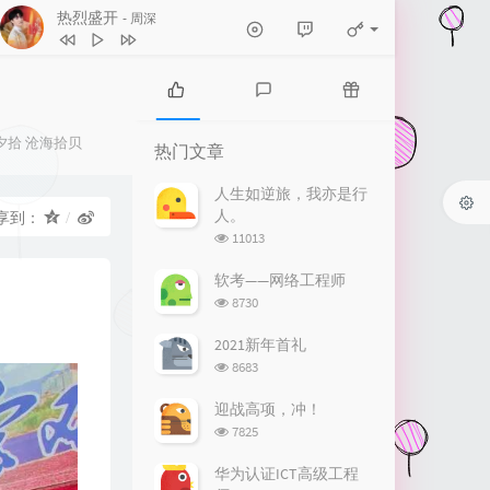
热烈盛开
- 周深
1
热烈盛开
周深
2
牵丝戏
银临 / Aki阿杰
热
最
随
门
新
机
夕拾
沧海拾贝
3
追寻
孙楠
热门文章
文
评
文
4
《有我》周深唱 钱雷作曲
章
论
章
人生如逆旅，我亦是行
人。
享到：
就让一切如风
5
灯火里的中国
张也 / 周深
浏
11013
6
卡农 in love
李静悦
览
次
软考——网络工程师
7
祖国不会忘记
黄鹭
数:
浏
8730
览
8
涉川
蔡明希-不才
次
2021新年首礼
数:
9
我的梦
黎林添娇
浏
8683
览
10
我们一起远航
次
迎战高项，冲！
数:
浏
7825
周深 / 谭维维 / 刘和刚 / 路滨琪
11
淋雨一直走
张韶涵
览
次
12
只要平凡
张杰 / 张碧晨
华为认证ICT高级工程
数: