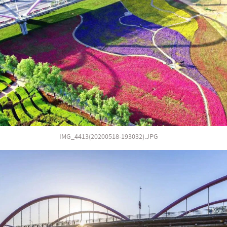
IMG_4413(20200518-193032).JPG