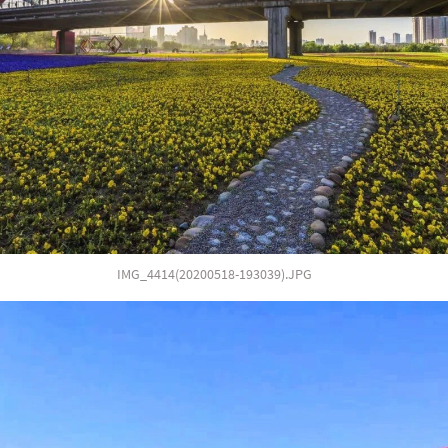
IMG_4414(20200518-193039).JPG