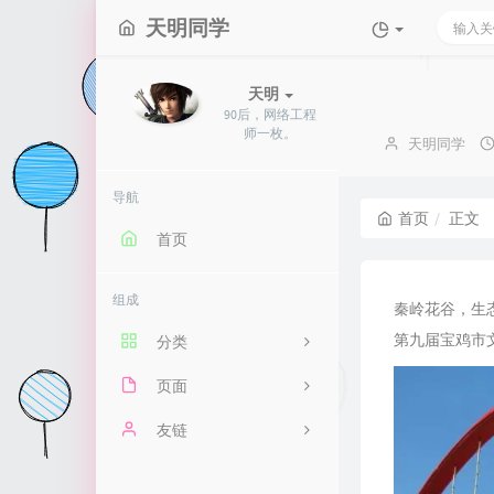
天明同学
天明
90后，网络工程
师一枚。
博
天明同学
主：
导航
首页
正文
首页
组成
秦岭花谷，生
第九届宝鸡市
分类
页面
69
备考网工
友链
15
友人帐
大凯云博客
20