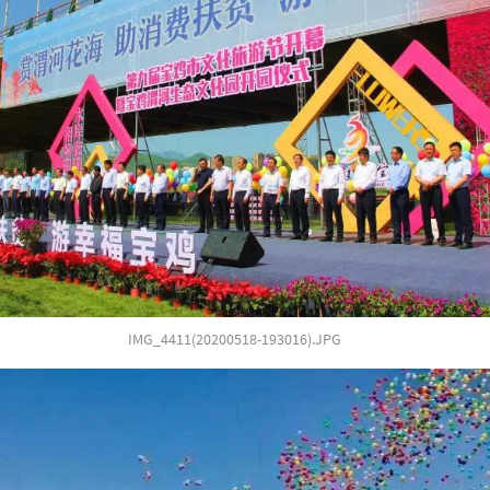
IMG_4411(20200518-193016).JPG