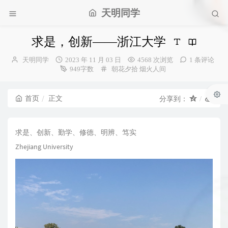
天明同学
求是，创新——浙江大学
博
发
天明同学
2023 年 11 月 03 日
4568 次浏览
1 条评论
主：
布
分
949字数
朝花夕拾
烟火人间
时
类：
间：
首页
正文
分享到：
求是、创新、勤学、修德、明辨、笃实
Zhejiang University