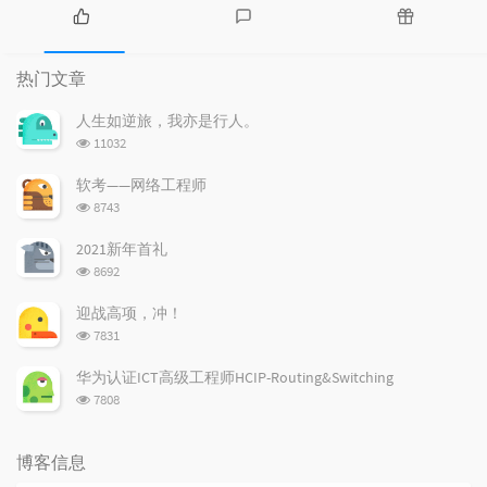
热
最
随
门
新
机
热门文章
文
评
文
章
论
章
人生如逆旅，我亦是行人。
浏
11032
览
次
软考——网络工程师
数:
浏
8743
览
次
2021新年首礼
数:
浏
8692
览
次
迎战高项，冲！
数:
浏
7831
览
次
华为认证ICT高级工程师HCIP-Routing&Switching
数:
浏
7808
览
次
数:
博客信息