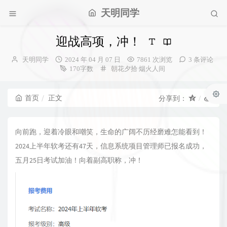
天明同学
迎战高项，冲！
博
发
天明同学
2024 年 04 月 07 日
7861 次浏览
3 条评论
主：
布
分
170字数
朝花夕拾
烟火人间
时
类：
间：
首页
正文
分享到：
向前跑，迎着冷眼和嘲笑，生命的广阔不历经磨难怎能看到！
2024上半年软考还有47天，信息系统项目管理师已报名成功，
五月25日考试加油！向着副高职称，冲！