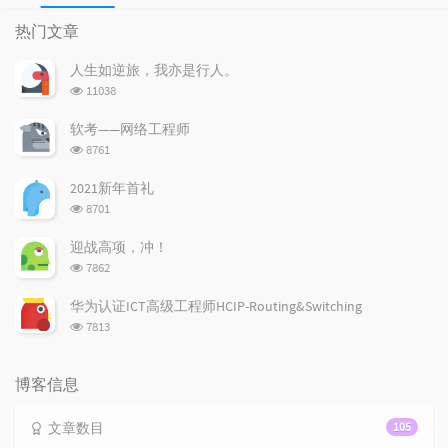
热
最
随
门
新
机
热门文章
文
评
文
章
论
章
人生如逆旅，我亦是行人。
浏
11038
览
次
软考——网络工程师
数:
浏
8761
览
次
2021新年首礼
数:
浏
8701
览
次
迎战高项，冲！
数:
浏
7862
览
次
华为认证ICT高级工程师HCIP-Routing&Switching
数:
浏
7813
览
次
数:
博客信息
文章数目
105