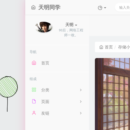
天明同学
天明
90后，网络工程
师一枚。
首页
存储
导航
首页
组成
分类
页面
69
备考网工
友链
15
友人帐
大凯云博客
20