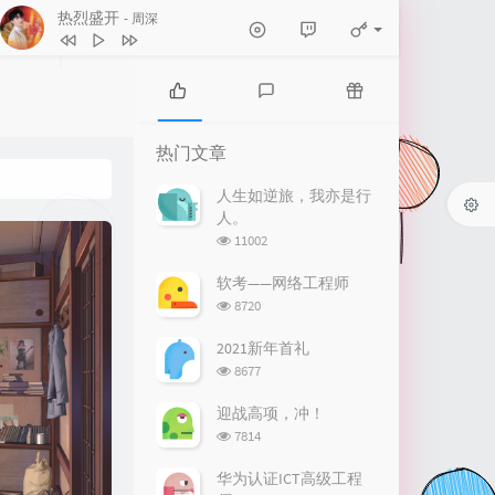
热烈盛开
- 周深
1
热烈盛开
周深
2
牵丝戏
银临 / Aki阿杰
热
最
随
门
新
机
3
追寻
孙楠
热门文章
文
评
文
4
《有我》周深唱 钱雷作曲
章
论
章
人生如逆旅，我亦是行
人。
就让一切如风
5
灯火里的中国
张也 / 周深
浏
11002
6
卡农 in love
李静悦
览
次
软考——网络工程师
7
祖国不会忘记
黄鹭
数:
浏
8720
览
8
涉川
蔡明希-不才
次
2021新年首礼
数:
9
我的梦
黎林添娇
浏
8677
览
10
我们一起远航
次
迎战高项，冲！
数:
浏
7814
周深 / 谭维维 / 刘和刚 / 路滨琪
11
淋雨一直走
张韶涵
览
次
12
只要平凡
张杰 / 张碧晨
华为认证ICT高级工程
数: