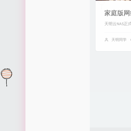
时光机
信之Blog
1
家庭版网
关于我
某同学
1
天明云NAS正
留言板
WarHut博客
1
天明同学
Luxynth
12
56
6
1