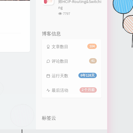
师HCIP-Routing&Switchi
13
Big Big World
Emilia Rydberg
ng
浏
7797
14
仙侠传—雪字
武艺
览
次
15
我的梦
张靓颖
数:
博客信息
16
梦里花
张韶涵
17
星辰大海
黄霄雲
文章数目
104
18
一路生花
温奕心
评论数目
41
19
我的未来不是梦
张雨生
20
Dream It Possible
Delacey
运行天数
6年128天
21
漫长的告白
双笙 (陈元汐)
最后活动
2 个月前
标签云