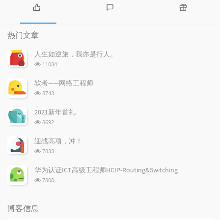
热
最
随
门
新
机
热门文章
文
评
文
章
论
章
人生如逆旅，我亦是行人。
浏
11034
览
次
软考——网络工程师
数:
浏
8743
览
次
2021新年首礼
数:
浏
8692
览
次
迎战高项，冲！
数:
浏
7833
览
次
华为认证ICT高级工程师HCIP-Routing&Switching
数:
浏
7808
览
次
数:
博客信息