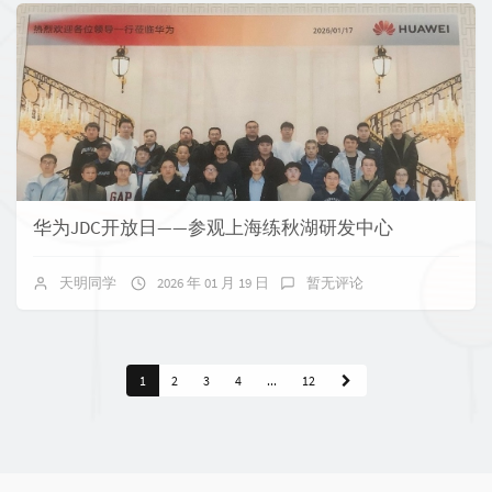
华为JDC开放日——参观上海练秋湖研发中心
天明同学
2026 年 01 月 19 日
暂无评论
1
2
3
4
...
12