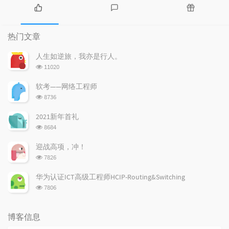
热
最
随
门
新
机
热门文章
文
评
文
章
论
章
人生如逆旅，我亦是行人。
浏
11020
览
次
软考——网络工程师
数:
浏
8736
览
次
2021新年首礼
数:
浏
8684
览
次
迎战高项，冲！
数:
浏
7826
览
次
华为认证ICT高级工程师HCIP-Routing&Switching
数:
浏
7806
览
次
数:
博客信息