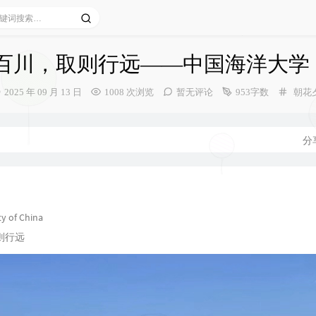
百川，取则行远——中国海洋大学
发
分
2025 年 09 月 13 日
1008 次浏览
暂无评论
953字数
朝花
布
类：
时
间：
分
ty of China
则行远