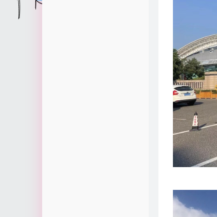
时光机
信之Blog
1
关于我
某同学
1
留言板
WarHut博客
1
Luxynth
12
57
6
1