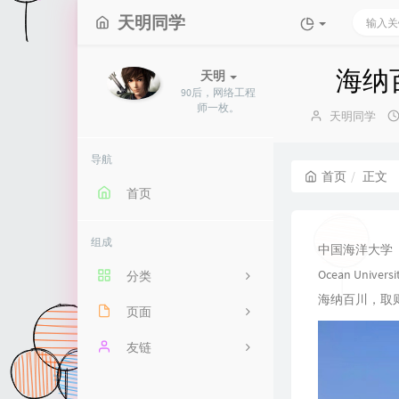
天明同学
海纳
天明
90后，网络工程
师一枚。
博
天明同学
主：
导航
首页
正文
首页
组成
中国海洋大学
Ocean Universi
分类
海纳百川，取
页面
70
备考网工
友链
15
友人帐
大凯云博客
20