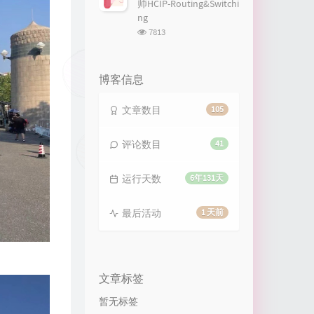
师HCIP-Routing&Switchi
13
Big Big World
Emilia Rydberg
ng
浏
7813
14
仙侠传—雪字
武艺
览
次
15
我的梦
张靓颖
数:
博客信息
16
梦里花
张韶涵
17
星辰大海
黄霄雲
文章数目
105
18
一路生花
温奕心
评论数目
41
19
我的未来不是梦
张雨生
20
Dream It Possible
Delacey
运行天数
6年131天
21
漫长的告白
双笙 (陈元汐)
最后活动
1 天前
文章标签
暂无标签