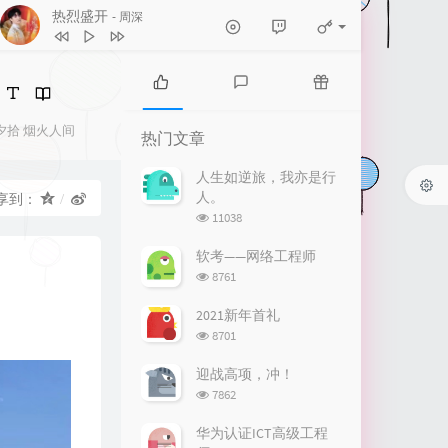
热烈盛开
- 周深
1
热烈盛开
周深
2
牵丝戏
银临 / Aki阿杰
热
最
随
门
新
机
夕拾
烟火人间
3
追寻
孙楠
热门文章
文
评
文
4
《有我》周深唱 钱雷作曲
章
论
章
人生如逆旅，我亦是行
人。
享到：
就让一切如风
5
灯火里的中国
张也 / 周深
浏
11038
6
卡农 in love
李静悦
览
次
软考——网络工程师
7
祖国不会忘记
黄鹭
数:
浏
8761
览
8
涉川
蔡明希-不才
次
2021新年首礼
数:
9
我的梦
黎林添娇
浏
8701
览
10
我们一起远航
次
迎战高项，冲！
数:
浏
7862
周深 / 谭维维 / 刘和刚 / 路滨琪
11
淋雨一直走
张韶涵
览
次
12
只要平凡
张杰 / 张碧晨
华为认证ICT高级工程
数: