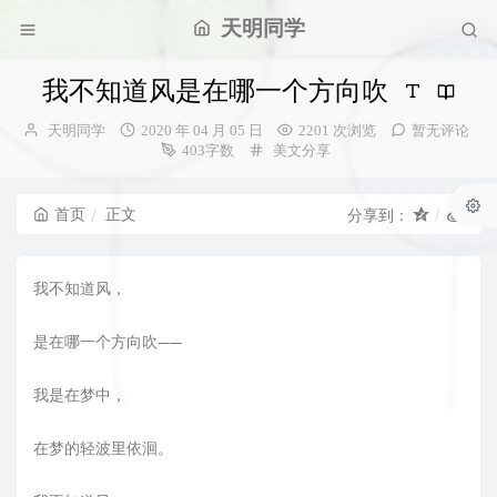
天明同学
我不知道风是在哪一个方向吹
博
发
天明同学
2020 年 04 月 05 日
2201 次浏览
暂无评论
主：
布
分
403字数
美文分享
时
类：
间：
首页
正文
分享到：
我不知道风，
是在哪一个方向吹——
我是在梦中，
在梦的轻波里依洄。